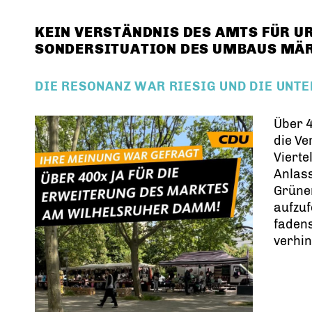
KEIN VERSTÄNDNIS DES AMTS FÜR U
SONDERSITUATION DES UMBAUS MÄ
DIE RESONANZ WAR RIESIG UND DIE UNT
Über 4
die V
Vierte
Anlass
Grüne
aufzuf
faden
verhi