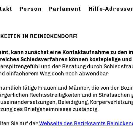
takt
Person
Parlament
Hilfe-Adresse
KEITEN IN REINICKENDORF!
eint, kann zunächst eine Kontaktaufnahme zu den i
lgreiches Schiedsverfahren können kostspielige un
erspitzengefühl und der Beratung durch Schiedsfr
 und einfacherem Weg doch noch abwendbar.
namtlich tätige Frauen und Männer, die von der Be
rgerlichen Rechtsstreitigkeiten und in Strafsachen 
useinandersetzungen, Beleidigung, Körperverletzun
zung des Briefgeheimnisses zuständig.
ten Sie auf der
Webseite des Bezirksamts Reinicken