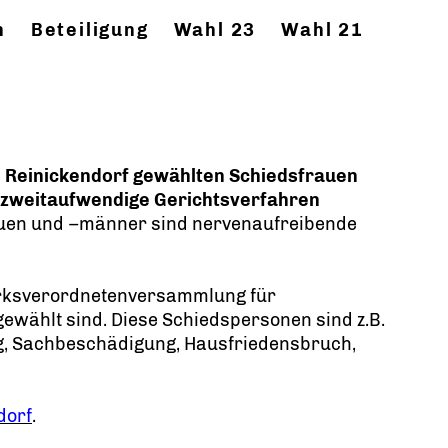
n
Beteiligung
Wahl 23
Wahl 21
n Reinickendorf gewählten Schiedsfrauen
d zweitaufwendige Gerichtsverfahren
auen und –männer sind nervenaufreibende
zirksverordnetenversammlung für
gewählt sind. Diese Schiedspersonen sind z.B.
g, Sachbeschädigung, Hausfriedensbruch,
dorf
.