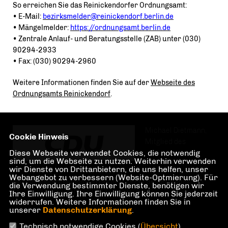
So erreichen Sie das Reinickendorfer Ordnungsamt:
• E-Mail:
bezirksmelder@reinickendorf.berlin.de
• Mängelmelder:
https://ordnungsamt.berlin.de
• Zentrale Anlauf- und Beratungsstelle (ZAB) unter (030)
90294-2933
• Fax: (030) 90294-2960
Weitere Informationen finden Sie auf der
Webseite des
Ordnungsamts Reinickendorf
.
Michael Dietmann,
Cookie Hinweis
Mitglied des
Diese Webseite verwendet Cookies, die notwendig
sind, um die Webseite zu nutzen. Weiterhin verwenden
wir Dienste von Drittanbietern, die uns helfen, unser
Webangebot zu verbessern (Website-Optmierung). Für
Abgeordnetenhauses von Berlin, CDU-Fraktion. Wahlkreis
die Verwendung bestimmter Dienste, benötigen wir
Märkisches Viertel und Lübars im Bezirk Reinickendorf.
Ihre Einwilligung. Ihre Einwilligung können Sie jederzeit
widerrufen. Weitere Informationen finden Sie in
unserer
Datenschutzerklärung
.
Technisch notwendige Cookies (
Übersicht
)