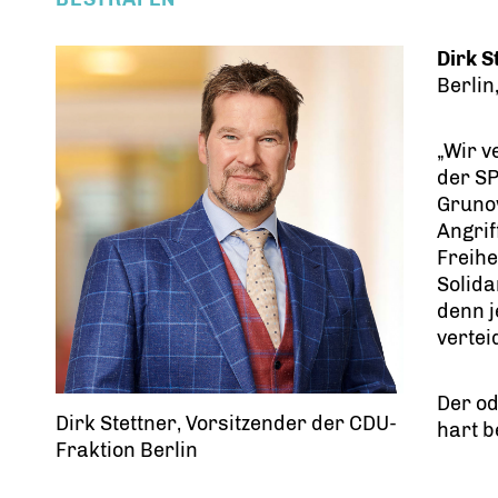
Dirk S
Berlin,
Wir ve
der S
Grunow
Angrif
Freihe
Solida
denn j
vertei
Der od
Dirk Stettner, Vorsitzender der CDU-
hart b
Fraktion Berlin