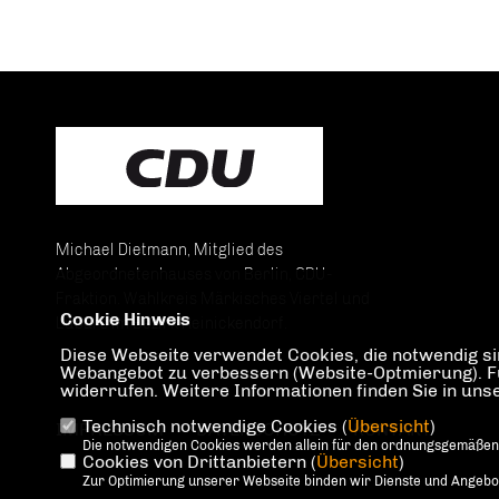
Michael Dietmann, Mitglied des
Abgeordnetenhauses von Berlin, CDU-
Fraktion. Wahlkreis Märkisches Viertel und
Cookie Hinweis
Lübars im Bezirk Reinickendorf.
Diese Webseite verwendet Cookies, die notwendig sin
Webangebot zu verbessern (Website-Optmierung). Für 
widerrufen. Weitere Informationen finden Sie in un
Technisch notwendige Cookies (
Übersicht
)
IMPRESSUM
DATENSCHUTZ
KONTAKT
Die notwendigen Cookies werden allein für den ordnungsgemäßen
Cookies von Drittanbietern (
Übersicht
)
Zur Optimierung unserer Webseite binden wir Dienste und Angebote