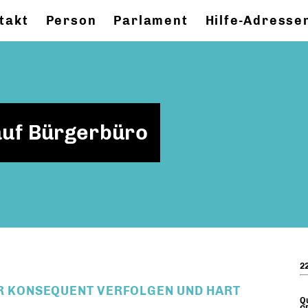
takt
Person
Parlament
Hilfe-Adresse
auf Bürgerbüro
22
ER KONSEQUENT VERFOLGEN UND HART
Qu