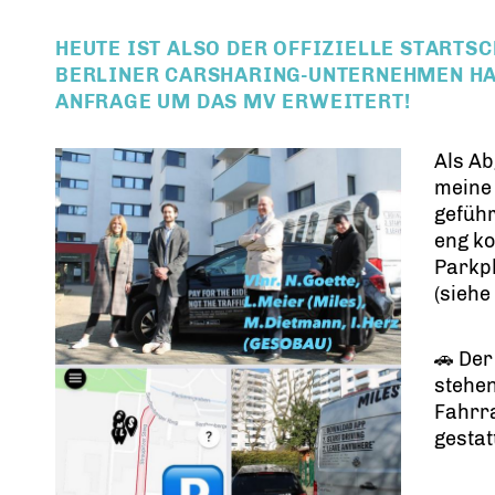
HEUTE IST ALSO DER OFFIZIELLE STARTSC
BERLINER CARSHARING-UNTERNEHMEN HA
ANFRAGE UM DAS MV ERWEITERT!
Als Ab
meine 
gefüh
eng ko
Parkpl
(siehe 
🚗 Der
stehen
Fahrr
gestatt