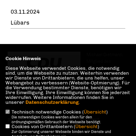
03.11.2024
Lübars
Michael Dietmann,
Cookie Hinweis
Mitglied des
Diese Webseite verwendet Cookies, die notwendig
sind, um die Webseite zu nutzen. Weiterhin verwenden
wir Dienste von Drittanbietern, die uns helfen, unser
Webangebot zu verbessern (Website-Optmierung). Für
Abgeordnetenhauses von Berlin, CDU-Fraktion. Wahlkreis
die Verwendung bestimmter Dienste, benötigen wir
Märkisches Viertel und Lübars im Bezirk Reinickendorf.
Ihre Einwilligung. Ihre Einwilligung können Sie jederzeit
widerrufen. Weitere Informationen finden Sie in
unserer
Datenschutzerklärung
.
Technisch notwendige Cookies (
Übersicht
)
Die notwendigen Cookies werden allein für den
IMPRESSUM
DATENSCHUTZ
KONTAKT
ordnungsgemäßen Gebrauch der Webseite benötigt.
Cookies von Drittanbietern (
Übersicht
)
Zur Optimierung unserer Webseite binden wir Dienste und